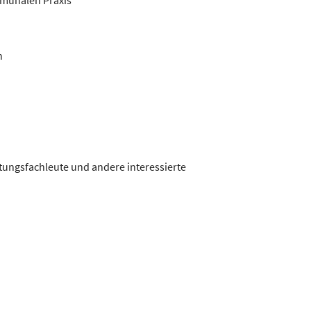
munalen Praxis
n
tungsfachleute und andere interessierte