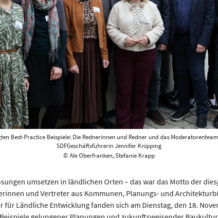
gten Best-Practice Beispiele: Die Rednerinnen und Redner und das Moderatorenteam
SDFGeschäftsführerin Jennifer Knipping
© Ale Oberfranken, Stefanie Krapp
sungen umsetzen in ländlichen Orten – das war das Motto der dies
terinnen und Vertreter aus Kommunen, Planungs- und Architekturb
er für Ländliche Entwicklung fanden sich am Dienstag, den 18. Nove
 Beispiele gelungener Planungen und zukunftsweisender Baukultur 