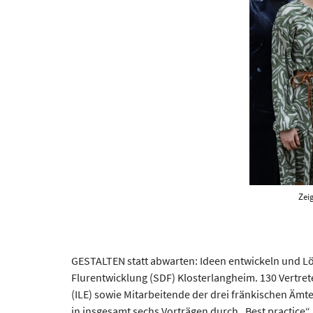
Zei
GESTALTEN statt abwarten: Ideen entwickeln und Lö
Flurentwicklung (SDF) Klosterlangheim. 130 Vertre
(ILE) sowie Mitarbeitende der drei fränkischen Ämt
in insgesamt sechs Vorträgen durch „Best practice“